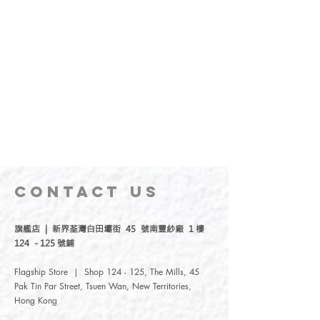
CONTACT
US
旗艦店 | 新界荃灣白田壩街 45 號南豐紗廠 1 樓
124 - 125 號鋪
Flagship Store | Shop 124 - 125, The Mills, 45
Pak Tin Par Street, Tsuen Wan, New Territories,
Hong Kong