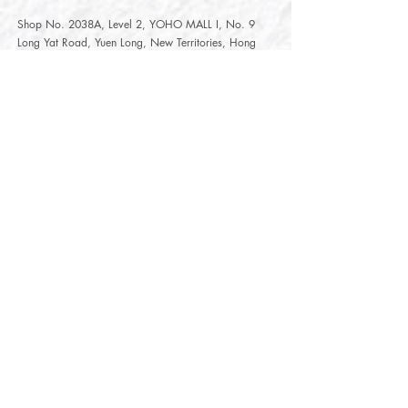
Shop No. 2038A, Level 2, YOHO MALL I, No. 9
Long Yat Road, Yuen Long, New Territories, Hong
Kong
開放時間
Opening Hours
星期一至星期五
Monday - Friday :
12:00 - 21:30
星期六至星期日
12:00 - 22:00
Saturday
- Sunday :
12:00 - 22:00
公眾假期
Public Holiday :
Mille-Feuille Fashion Select Store