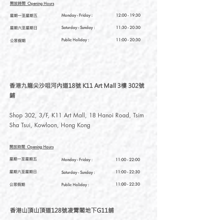
開放時間
Opening Hours
星期一至星期五
Monday - Friday :
12:00 - 19:30
星期六至星期日
Saturday
- Sunday :
11:30 - 20:30
Public Holiday :
11:00 - 20:30
公眾假期
香港九龍尖沙咀河內道18號 K11 Art Mall 3樓 302號
鋪
Shop 302, 3/F, K11 Art Mall, 18 Hanoi Road, Tsim
Sha Tsui, Kowloon, Hong Kong
開放時間
Opening Hours
星期一至星期五
Monday - Friday :
11:00 - 22:00
星期六至星期日
11:00 - 22:30
Saturday
- Sunday :
公眾假期
11:00 - 22:30
Public Holiday :
香港山頂山頂道128號凌霄閣地下G11舖