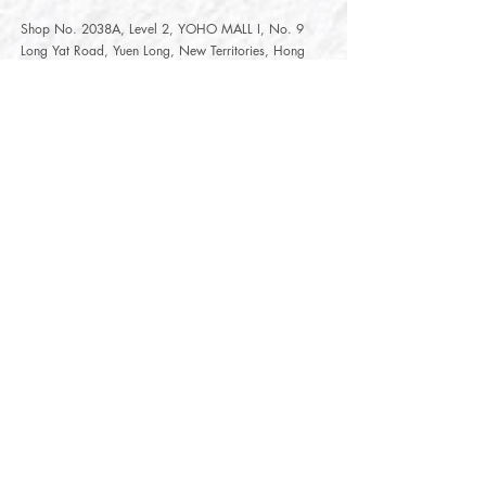
Shop No. 2038A, Level 2, YOHO MALL I, No. 9
Long Yat Road, Yuen Long, New Territories, Hong
Kong
開放時間
Opening Hours
星期一至星期五
Monday - Friday :
12:00 - 21:30
星期六至星期日
12:00 - 22:00
Saturday
- Sunday :
12:00 - 22:00
公眾假期
Public Holiday :
Mille-Feuille Fashion Select Store