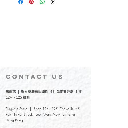
CONTACT
US
旗艦店 | 新界荃灣白田壩街 45 號南豐紗廠 1 樓
124 - 125 號鋪
Flagship Store | Shop 124 - 125, The Mills, 45
Pak Tin Par Street, Tsuen Wan, New Territories,
Hong Kong