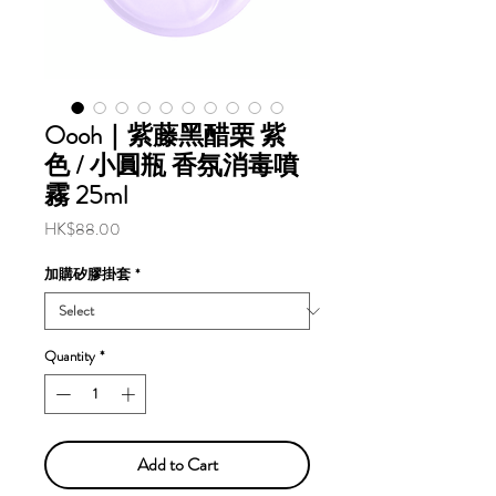
Oooh｜紫藤黑醋栗 紫
色 / 小圓瓶 香氛消毒噴
霧 25ml
Price
HK$88.00
加購矽膠掛套
*
Quantity
*
Add to Cart