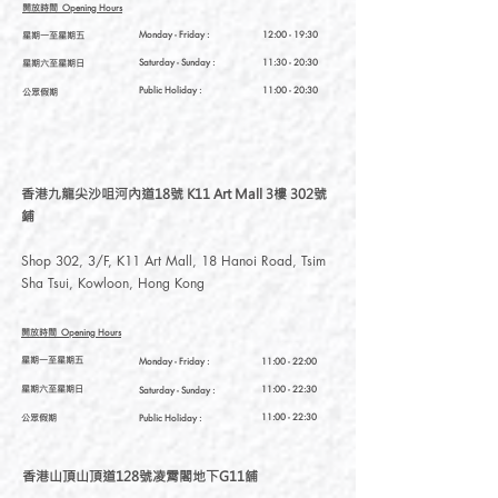
開放時間
Opening Hours
星期一至星期五
Monday - Friday :
12:00 - 19:30
星期六至星期日
Saturday
- Sunday :
11:30 - 20:30
Public Holiday :
11:00 - 20:30
公眾假期
香港九龍尖沙咀河內道18號 K11 Art Mall 3樓 302號
鋪
Shop 302, 3/F, K11 Art Mall, 18 Hanoi Road, Tsim
Sha Tsui, Kowloon, Hong Kong
開放時間
Opening Hours
星期一至星期五
Monday - Friday :
11:00 - 22:00
星期六至星期日
11:00 - 22:30
Saturday
- Sunday :
公眾假期
11:00 - 22:30
Public Holiday :
香港山頂山頂道128號凌霄閣地下G11舖