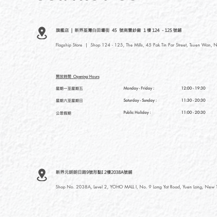
旗艦店 | 新界荃灣白田壩街 45 號南豐紗廠 1 樓 124 - 125 號鋪
Flagship Store | Shop 124 - 125, The Mills, 45 Pak Tin Par Street, Tsuen Wan, N
開放時間
Opening Hours
星期一至星期五
Monday - Friday :
12:00 - 19:30
星期六至星期日
Saturday
- Sunday :
11:30 - 20:30
Public Holiday :
11:00 - 20:30
公眾假期
新界元朗朗日路9號形點I 2樓2038A號舖
Shop No. 2038A, Level 2, YOHO MALL I, No. 9 Long Yat Road, Yuen Long, New Te