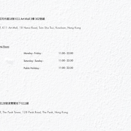
道18號 K11 Art Mall 3樓 302號鋪
, K11 Art Mall, 18 Hanoi Road, Tsim Sha Tsui, Kowloon, Hong Kong
ng Hours
Monday - Friday :
11:00 - 22:00
11:00 - 22:30
Saturday
- Sunday :
11:00 - 22:30
Public Holiday :
128號凌霄閣地下G11舖
, The Peak Tower, 128 Peak Road, The Peak, Hong Kong