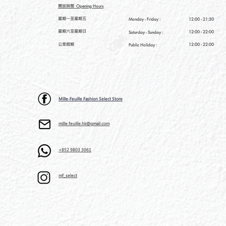
開放時間
Opening Hours
星期一至星期五
Monday - Friday :
12:00 - 21:30
星期六至星期日
12:00 - 22:00
Saturday
- Sunday :
公眾假期
12:00 - 22:00
Public Holiday :
Mille-Feuille Fashion Select Store
mille.feuille.hk@gmail.com
+852 9803 3061
mf_select