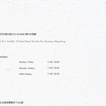
道18號 K11 Art Mall 3樓 302號鋪
, K11 Art Mall, 18 Hanoi Road, Tsim Sha Tsui, Kowloon, Hong Kong
ng Hours
Monday - Friday :
11:00 - 22:00
11:00 - 22:30
Saturday
- Sunday :
11:00 - 22:30
Public Holiday :
128號凌霄閣地下G11舖