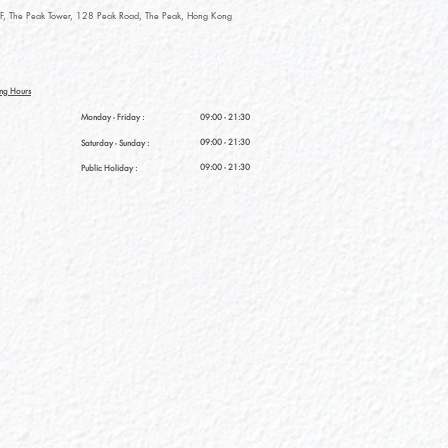
, The Peak Tower, 128 Peak Road, The Peak, Hong Kong
ng Hours
Monday - Friday :
09:00 - 21:30
09:00 - 21:30
Saturday
- Sunday :
09:00 - 21:30
Public Holiday :