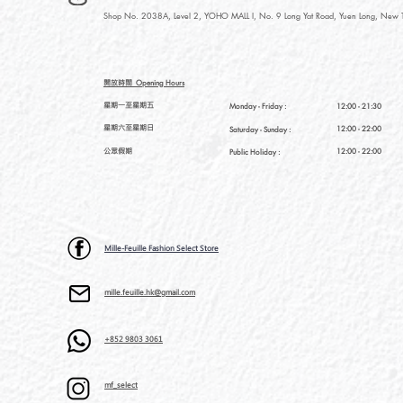
Shop No. 2038A, Level 2, YOHO MALL I, No. 9 Long Yat Road, Yuen Long, New Te
開放時間
Opening Hours
星期一至星期五
Monday - Friday :
12:00 - 21:30
星期六至星期日
12:00 - 22:00
Saturday
- Sunday :
公眾假期
12:00 - 22:00
Public Holiday :
Mille-Feuille Fashion Select Store
mille.feuille.hk@gmail.com
+852 9803 3061
mf_select