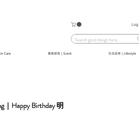
Log 
n Care
香氣感官｜Scent
生活品味｜Lifestyle
ng｜Happy Birthday 明