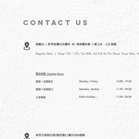
CONTACT
US
旗艦店 | 新界荃灣白田壩街 45 號南豐紗廠 1 樓 124 - 125 號鋪
Flagship Store | Shop 124 - 125, The Mills, 45 Pak Tin Par Street, Tsuen Wan, N
開放時間
Opening Hours
星期一至星期五
Monday - Friday :
12:00 - 19:30
星期六至星期日
Saturday
- Sunday :
11:30 - 20:30
Public Holiday :
11:00 - 20:30
公眾假期
新界元朗朗日路9號形點I 2樓2038A號舖