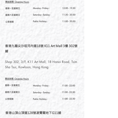
開放時間
Opening Hours
星期一至星期五
Monday - Friday :
12:00 - 19:30
星期六至星期日
Saturday
- Sunday :
11:30 - 20:30
Public Holiday :
11:00 - 20:30
公眾假期
香港九龍尖沙咀河內道18號 K11 Art Mall 3樓 302號
鋪
Shop 302, 3/F, K11 Art Mall, 18 Hanoi Road, Tsim
Sha Tsui, Kowloon, Hong Kong
開放時間
Opening Hours
星期一至星期五
Monday - Friday :
11:00 - 22:00
星期六至星期日
11:00 - 22:30
Saturday
- Sunday :
公眾假期
11:00 - 22:30
Public Holiday :
香港山頂山頂道128號凌霄閣地下G11舖