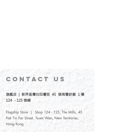
CONTACT
US
旗艦店 | 新界荃灣白田壩街 45 號南豐紗廠 1 樓
124 - 125 號鋪
Flagship Store | Shop 124 - 125, The Mills, 45
Pak Tin Par Street, Tsuen Wan, New Territories,
Hong Kong