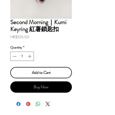
Second Morning｜Kumi
Keyring 紅薯鎖匙扣
Price
HK$105.00
Quantity
*
Add to Cart
Buy Now