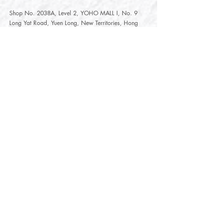
Shop No. 2038A, Level 2, YOHO MALL I, No. 9
Long Yat Road, Yuen Long, New Territories, Hong
Kong
開放時間
Opening Hours
星期一至星期五
Monday - Friday :
12:00 - 21:30
星期六至星期日
12:00 - 22:00
Saturday
- Sunday :
12:00 - 22:00
公眾假期
Public Holiday :
Mille-Feuille Fashion Select Store