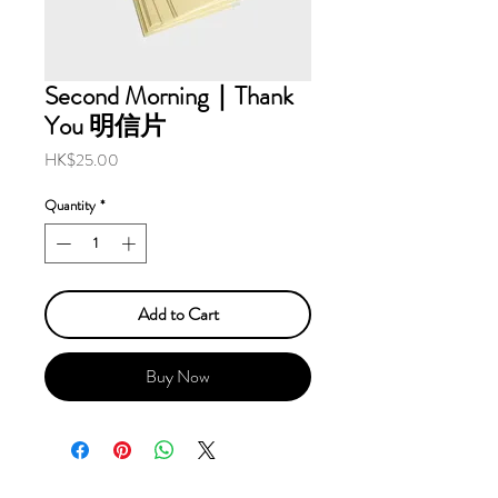
Second Morning｜Thank
You 明信片
Price
HK$25.00
Quantity
*
Add to Cart
Buy Now