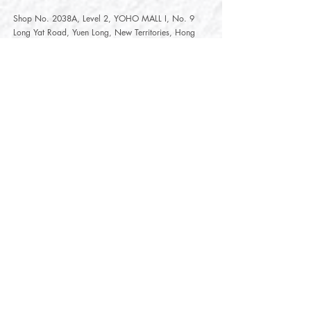
Shop No. 2038A, Level 2, YOHO MALL I, No. 9
Long Yat Road, Yuen Long, New Territories, Hong
Kong
開放時間
Opening Hours
星期一至星期五
Monday - Friday :
12:00 - 21:30
星期六至星期日
12:00 - 22:00
Saturday
- Sunday :
12:00 - 22:00
公眾假期
Public Holiday :
Mille-Feuille Fashion Select Store