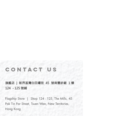
CONTACT
US
旗艦店 | 新界荃灣白田壩街 45 號南豐紗廠 1 樓
124 - 125 號鋪
Flagship Store | Shop 124 - 125, The Mills, 45
Pak Tin Par Street, Tsuen Wan, New Territories,
Hong Kong