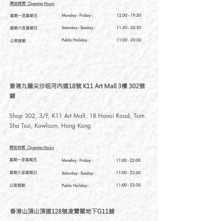
開放時間
Opening Hours
星期一至星期五
Monday - Friday :
12:00 - 19:30
星期六至星期日
Saturday
- Sunday :
11:30 - 20:30
Public Holiday :
11:00 - 20:30
公眾假期
香港九龍尖沙咀河內道18號 K11 Art Mall 3樓 302號
鋪
Shop 302, 3/F, K11 Art Mall, 18 Hanoi Road, Tsim
Sha Tsui, Kowloon, Hong Kong
開放時間
Opening Hours
星期一至星期五
Monday - Friday :
11:00 - 22:00
星期六至星期日
11:00 - 22:30
Saturday
- Sunday :
公眾假期
11:00 - 22:30
Public Holiday :
香港山頂山頂道128號凌霄閣地下G11舖