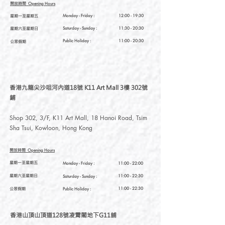
開放時間
Opening Hours
星期一至星期五
Monday - Friday :
12:00 - 19:30
星期六至星期日
Saturday
- Sunday :
11:30 - 20:30
Public Holiday :
11:00 - 20:30
公眾假期
香港九龍尖沙咀河內道18號 K11 Art Mall 3樓 302號
鋪
Shop 302, 3/F, K11 Art Mall, 18 Hanoi Road, Tsim
Sha Tsui, Kowloon, Hong Kong
開放時間
Opening Hours
星期一至星期五
Monday - Friday :
11:00 - 22:00
星期六至星期日
11:00 - 22:30
Saturday
- Sunday :
公眾假期
11:00 - 22:30
Public Holiday :
香港山頂山頂道128號凌霄閣地下G11舖