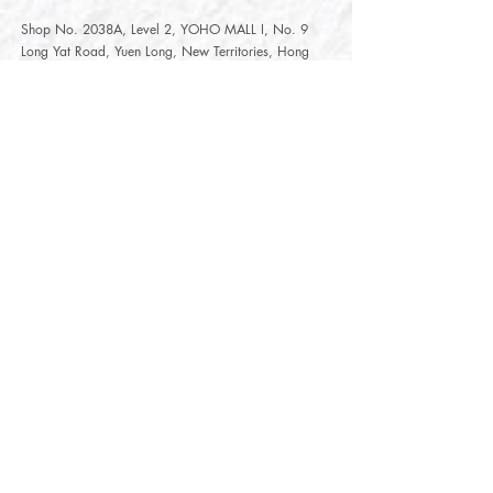
Shop No. 2038A, Level 2, YOHO MALL I, No. 9
Long Yat Road, Yuen Long, New Territories, Hong
Kong
開放時間
Opening Hours
星期一至星期五
Monday - Friday :
12:00 - 21:30
星期六至星期日
12:00 - 22:00
Saturday
- Sunday :
12:00 - 22:00
公眾假期
Public Holiday :
Mille-Feuille Fashion Select Store