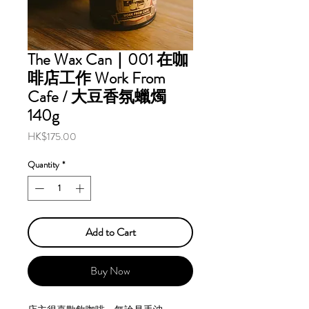
The Wax Can｜001 在咖
啡店工作 Work From
Cafe / 大豆香氛蠟燭
140g
Price
HK$175.00
Quantity
*
Add to Cart
Buy Now