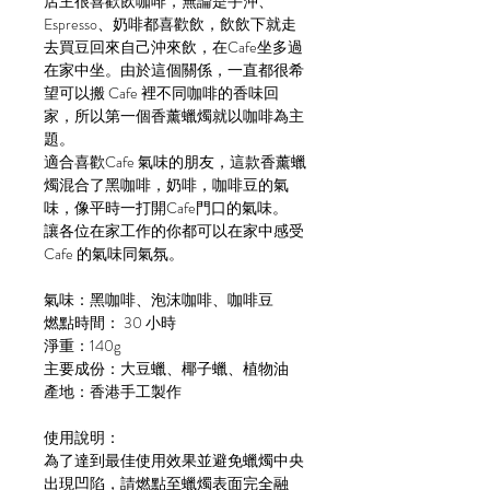
店主很喜歡飲咖啡，無論是手沖、
Espresso、奶啡都喜歡飲，飲飲下就走
去買豆回來自己沖來飲，在Cafe坐多過
在家中坐。由於這個關係，一直都很希
望可以搬 Cafe 裡不同咖啡的香味回
家，所以第一個香薰蠟燭就以咖啡為主
題。
適合喜歡Cafe 氣味的朋友，這款香薰蠟
燭混合了黑咖啡，奶啡，咖啡豆的氣
味，像平時一打開Cafe門口的氣味。
讓各位在家工作的你都可以在家中感受
Cafe 的氣味同氣氛。
氣味：黑咖啡、泡沫咖啡、咖啡豆
燃點時間： 30 小時
淨重：140g
主要成份：大豆蠟、椰子蠟、植物油
產地：香港手工製作
使用說明：
為了達到最佳使用效果並避免蠟燭中央
出現凹陷，請燃點至蠟燭表面完全融