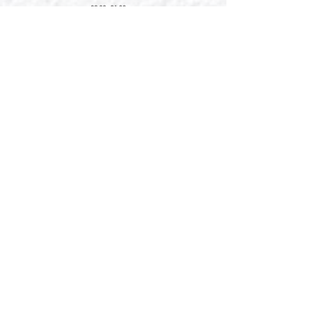
09:00 - 21:30
09:00 - 21:30
09:00 - 21:30
新界元朗朗日路9號形點I 2樓2038A號舖
Shop No. 2038A, Level 2, YOHO MALL I, No. 9
Long Yat Road, Yuen Long, New Territories, Hong
Kong
開放時間
Opening Hours
星期一至星期五
Monday - Friday :
12:00 - 21:30
星期六至星期日
12:00 - 22:00
Saturday
- Sunday :
12:00 - 22:00
公眾假期
Public Holiday :