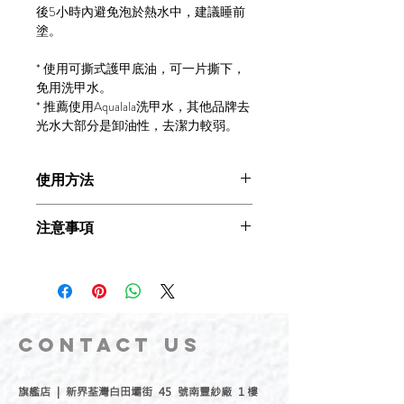
後5小時內避免泡於熱水中，建議睡前
塗。
* 使用可撕式護甲底油，可一片撕下，
免用洗甲水。
* 推薦使用Aqualala洗甲水，其他品牌去
光水大部分是卸油性，去潔力較弱。
使用方法
以化妝棉沾取適量洗甲水
注意事項
可先在甲面停留軟化甲油表面
再用力以打圈方式抹走
1.若您的指甲或附近肌膚有異常時請勿
進行卸甲會更輕鬆!🥰
使用
謹記如果沒有塗可撕底油不要撕指甲油
2.請勿與其他產品混合使用
(所有指甲油為強力持久配方)
3.使用後請密封瓶蓋
如果有閃粉或厚塗指甲油
CONTACT
US
可以先泡暖水或沐浴後
指甲油軟化後會較易抹走😘
旗艦店 | 新界荃灣白田壩街 45 號南豐紗廠 1 樓