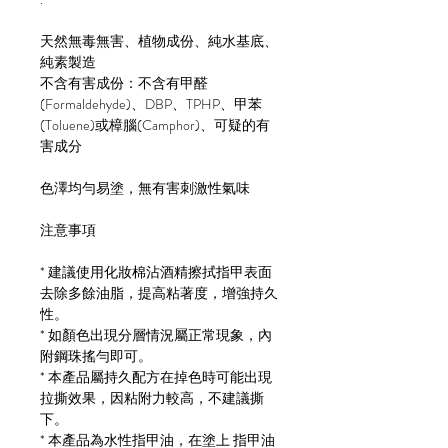
天然無毒無害、植物成份、純水基底、
純素製造
不含有害成份：不含有甲醛
(Formaldehyde)、DBP、TPHP、甲苯
(Toluene)或樟腦(Camphor)、可疑的有
害成分
色澤均勻易塗，無有害刺激性氣味
注意事項
* 建議使用化妝棉沾酒精擦拭指甲表面
去除多餘油脂，提高粘著度，增強持久
性。
* 如顏色出現分層情況屬正常現象，內
附鋼珠搖勻即可。
* 本產品屬持久配方在掉色時可能出現
拉撕效果，因粘附力較高，不建議撕
下。
* 本產品為水性指甲油，在塗上 指甲油