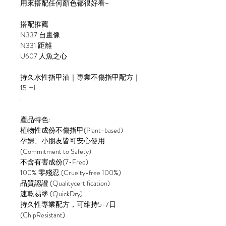
用來搭配任何顏色都很好看~
搭配推薦
N337 自畫像
N331 距離
U607 人魚之心
持久水性指甲油｜專業不傷指甲配方｜
15 ml
.
產品特色:
植物性成份不傷指甲(Plant-based)
孕婦、小朋友皆可安心使用
(Commitment to Safety)
不含有害成份(7-Free)
100% 零殘忍 (Cruelty-free 100%)
品質認證 (Qualitycertification)
速乾易塗 (QuickDry)
持久性專業配方，可維持5-7日
(ChipResistant)
.