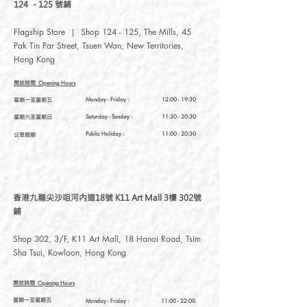
124 - 125 號鋪
Flagship Store | Shop 124 - 125, The Mills, 45
Pak Tin Par Street, Tsuen Wan, New Territories,
Hong Kong
開放時間
Opening Hours
星期一至星期五
Monday - Friday :
12:00 - 19:30
星期六至星期日
Saturday
- Sunday :
11:30 - 20:30
Public Holiday :
11:00 - 20:30
公眾假期
香港九龍尖沙咀河內道18號 K11 Art Mall 3樓 302號
鋪
Shop 302, 3/F, K11 Art Mall, 18 Hanoi Road, Tsim
Sha Tsui, Kowloon, Hong Kong
開放時間
Opening Hours
星期一至星期五
Monday - Friday :
11:00 - 22:00