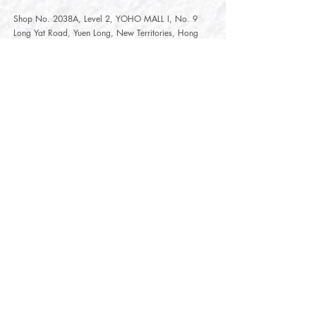
Shop No. 2038A, Level 2, YOHO MALL I, No. 9
Long Yat Road, Yuen Long, New Territories, Hong
Kong
開放時間
Opening Hours
星期一至星期五
Monday - Friday :
12:00 - 21:30
星期六至星期日
12:00 - 22:00
Saturday
- Sunday :
12:00 - 22:00
公眾假期
Public Holiday :
Mille-Feuille Fashion Select Store