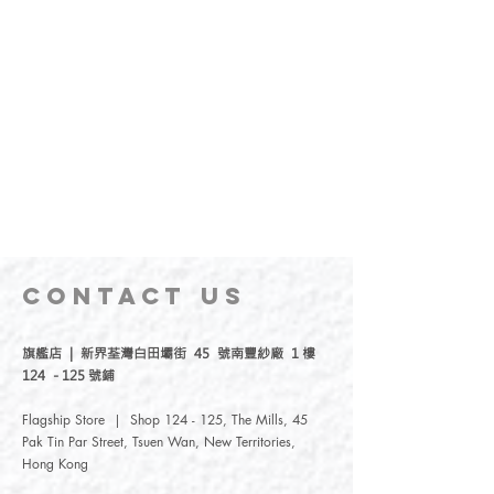
CONTACT
US
旗艦店 | 新界荃灣白田壩街 45 號南豐紗廠 1 樓
124 - 125 號鋪
Flagship Store | Shop 124 - 125, The Mills, 45
Pak Tin Par Street, Tsuen Wan, New Territories,
Hong Kong