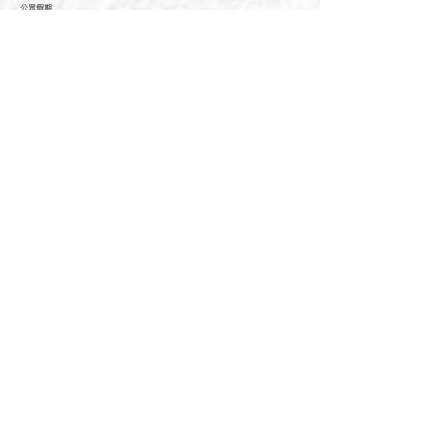
公眾假期
Monday - Friday :
Saturday
- Sunday :
Public Holiday :
09:00 - 21:30
09:00 - 21:30
09:00 - 21:30
新界元朗朗日路9號形點I 2樓2038A號舖
Shop No. 2038A, Level 2, YOHO MALL I, No. 9
Long Yat Road, Yuen Long, New Territories, Hong
Kong
開放時間
Opening Hours
星期一至星期五
Monday - Friday :
12:00 - 21:30
星期六至星期日
12:00 - 22:00
Saturday
- Sunday :