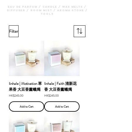
eau de parfum / candle / wax melts /
diffuser / room mist / aroma stone /
tools
Filter
Iinhale | Motivation 草
Iinhale | Faith 清新花
果香 大豆香薰蠟燭
香 大豆香薰蠟燭
Price
Price
HK$245.00
HK$245.00
Add to Cart
Add to Cart