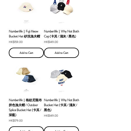
Numberlife｜Fuji Meow
Numberlife｜Why Not Both
Bucket Hat 砂洗漁夫帽
Cap (卡其 / 淺灰 / 黑色)
Price
Price
HK$159.00
HK$149.00
Add to Cart
Add to Cart
Numberlife｜格紋尼龍布
Numberlife｜Why Not Both
拼色漁夫帽 / Outdoor
Bucket Hat (卡其 / 淺灰 /
Splice Bucket Hat (卡其 /
黑色)
深藍)
Price
HK$149.00
Price
HK$179.00