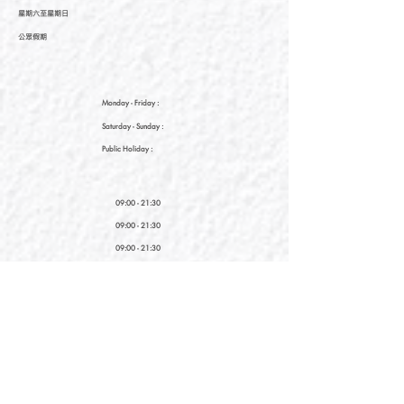
星期六至星期日
公眾假期
Monday - Friday :
Saturday
- Sunday :
Public Holiday :
09:00 - 21:30
09:00 - 21:30
09:00 - 21:30
新界元朗朗日路9號形點I 2樓2038A號舖
Shop No. 2038A, Level 2, YOHO MALL I, No. 9
Long Yat Road, Yuen Long, New Territories, Hong
Kong
開放時間
Opening Hours