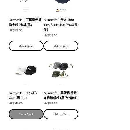
Numberlife｜可摺疊便攜
Numberlife｜柴犬 Shiba
漁夫帽 (卡其/黑)
Yoshi Bucket Hat (卡其/深
藍)
Price
HK$179.00
Price
HK$159.00
Add to Cart
Add to Cart
Numberlife｜H.K CITY
Numberlife｜露營貓 格紋
Caps (黑 / 白)
布透氣網帽 (黑/灰/暗綠)
Price
Price
HK$149.00
HK$159.00
Out of Stock
Add to Cart