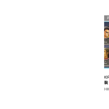
P
K
裝
Pri
HK