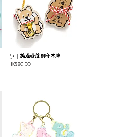
Pjai｜掂過碌蔗 御守木牌
Price
HK$80.00