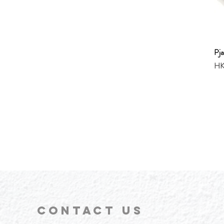
P
Pri
HK
CONTACT
US