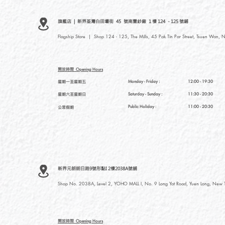
旗艦店 | 新界荃灣白田壩街 45 號南豐紗廠 1 樓 124 - 125 號鋪
Flagship Store | Shop 124 - 125, The Mills, 45 Pak Tin Par Street, Tsuen Wan, N
開放時間
Opening Hours
星期一至星期五
Monday - Friday :
12:00 - 19:30
星期六至星期日
Saturday
- Sunday :
11:30 - 20:30
Public Holiday :
11:00 - 20:30
公眾假期
新界元朗朗日路9號形點I 2樓2038A號舖
Shop No. 2038A, Level 2, YOHO MALL I, No. 9 Long Yat Road, Yuen Long, New Te
開放時間
Opening Hours