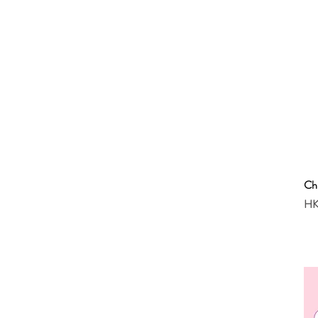
C
Pri
HK