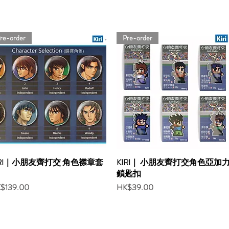
re-order
Pre-order
IRI｜小朋友齊打交 角色襟章套
KIRI｜ 小朋友齊打交角色亞加
鎖匙扣
ce
Price
$139.00
HK$39.00