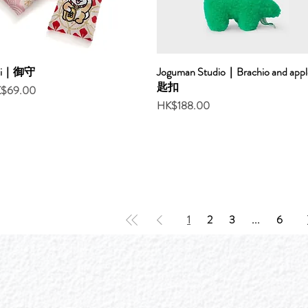
jai｜御守
Joguman Studio｜Brachio and appl
匙扣
ce
$69.00
Price
HK$188.00
1
2
3
...
6