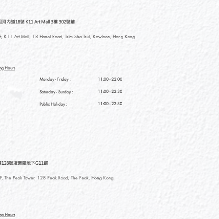
道18號 K11 Art Mall 3樓 302號鋪
, K11 Art Mall, 18 Hanoi Road, Tsim Sha Tsui, Kowloon, Hong Kong
ng Hours
Monday - Friday :
11:00 - 22:00
11:00 - 22:30
Saturday
- Sunday :
11:00 - 22:30
Public Holiday :
128號凌霄閣地下G11舖
, The Peak Tower, 128 Peak Road, The Peak, Hong Kong
ng Hours