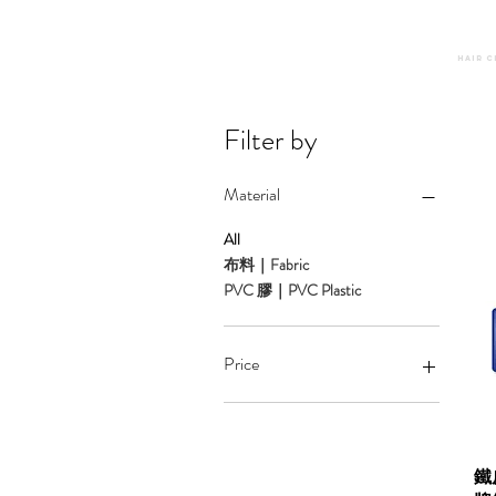
Hair C
Filter by
Material
All
布料｜Fabric
PVC 膠｜PVC Plastic
Price
HK$28
HK$215
鐵