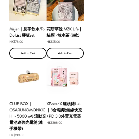
Majeh｜見字飲水/To
花研草說 MZK Life｜
Do List 膠板set
貓願 ‧ 散水茶 (8款)
Price
Price
HK$78.00
HK$25.00
Add to Cart
Add to Cart
CLUE BOX｜
XPower X 罐頭豬Lulu
OSARUNOMONKIC
｜3合1磁吸無線快充
HI - 5000mAh流動充
+PD 3.0外置充電器
電池連強光電筒(連
Price
HK$388.00
手機帶)
Price
HK$199.00