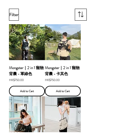
Filter
Mongster｜2 in 1 寵物
Mongster｜2 in 1 寵物
背囊 - 軍綠色
背囊 - 卡其色
Price
Price
HK$750.00
HK$750.00
Add to Cart
Add to Cart