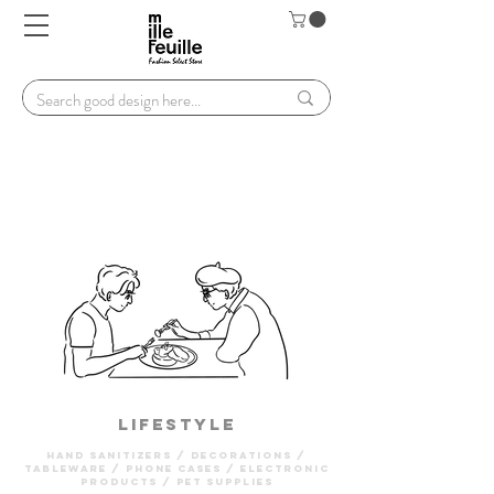
lifestyle
hand sanitizers / decorations /
tableware / PHONE CASES / electronic
products / pet supplies