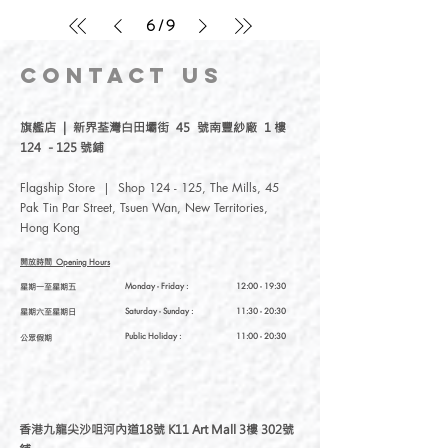
6
/
9
CONTACT
US
旗艦店 | 新界荃灣白田壩街 45 號南豐紗廠 1 樓
124 - 125 號鋪
Flagship Store | Shop 124 - 125, The Mills, 45
Pak Tin Par Street, Tsuen Wan, New Territories,
Hong Kong
開放時間
Opening Hours
星期一至星期五
Monday - Friday :
12:00 - 19:30
星期六至星期日
Saturday
- Sunday :
11:30 - 20:30
Public Holiday :
11:00 - 20:30
公眾假期
香港九龍尖沙咀河內道18號 K11 Art Mall 3樓 302號