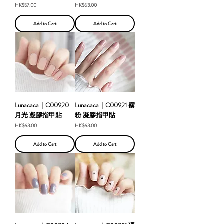
Price
Price
HK$57.00
HK$63.00
Add to Cart
Add to Cart
Lunacaca｜C00920
Lunacaca｜C00921 霧
月光 凝膠指甲貼
粉 凝膠指甲貼
Price
Price
HK$63.00
HK$63.00
Add to Cart
Add to Cart