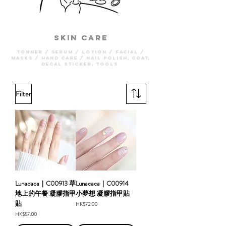
Skin care
tonner / serum / lotion / facial /
masks / hand care / nail polish, coat,
decal sticker, tools
Filter
Lunacaca｜C00913 草
Lunacaca｜C00914
地上的午餐 凝膠指甲
小夢想 凝膠指甲貼
貼
Price
HK$72.00
Price
HK$57.00