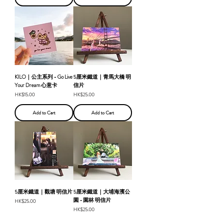
KILO｜公主系列 - Go Live
5厘米鐵道｜青馬大橋 明
Your Dream 心意卡
信片
Price
Price
HK$15.00
HK$25.00
Add to Cart
Add to Cart
5厘米鐵道｜觀塘 明信片
5厘米鐵道｜大埔海濱公
園 - 園林 明信片
Price
HK$25.00
Price
HK$25.00