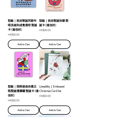
頹飯｜祝你聖誕同新年
頹飯｜祝你聖誕快樂 聖
唔洗做到成隻鹿咁 聖誕
誕卡 (連信封)
卡 (連信封)
Price
HK$30.00
Price
HK$30.00
Add to Cart
Add to Cart
頹飯｜我咪就係你最正
Lineability｜Embossed
既聖誕禮襪囉 聖誕卡 (連
Christmas Card Set
信封)
Price
HK$50.00
Price
HK$30.00
Add to Cart
Add to Cart