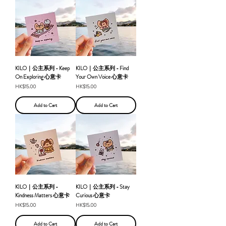
KILO｜公主系列 - Keep
KILO｜公主系列 - Find
On Exploring 心意卡
Your Own Voice 心意卡
Price
Price
HK$15.00
HK$15.00
Add to Cart
Add to Cart
KILO｜公主系列 -
KILO｜公主系列 - Stay
Kindness Matters 心意卡
Curious 心意卡
Price
Price
HK$15.00
HK$15.00
Add to Cart
Add to Cart