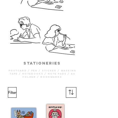
Stationeries
Postcard / Pen / Sticker / Masking
Tape / Notebooks / Note pads / A4
Folder / Bookmarks
Filter