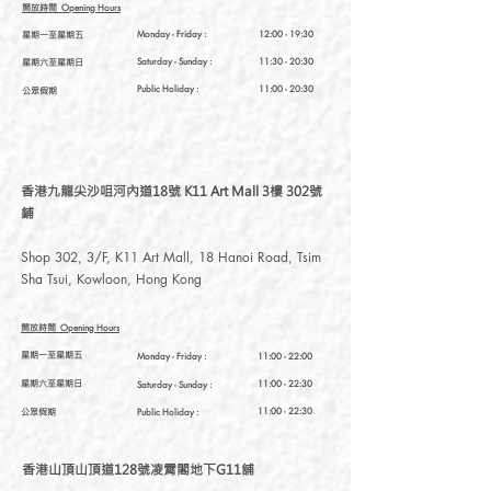
開放時間
Opening Hours
星期一至星期五
Monday - Friday :
12:00 - 19:30
星期六至星期日
Saturday
- Sunday :
11:30 - 20:30
Public Holiday :
11:00 - 20:30
公眾假期
香港九龍尖沙咀河內道18號 K11 Art Mall 3樓 302號
鋪
Shop 302, 3/F, K11 Art Mall, 18 Hanoi Road, Tsim
Sha Tsui, Kowloon, Hong Kong
開放時間
Opening Hours
星期一至星期五
Monday - Friday :
11:00 - 22:00
星期六至星期日
11:00 - 22:30
Saturday
- Sunday :
公眾假期
11:00 - 22:30
Public Holiday :
香港山頂山頂道128號凌霄閣地下G11舖