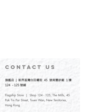
CONTACT
US
旗艦店 | 新界荃灣白田壩街 45 號南豐紗廠 1 樓
124 - 125 號鋪
Flagship Store | Shop 124 - 125, The Mills, 45
Pak Tin Par Street, Tsuen Wan, New Territories,
Hong Kong