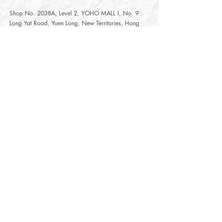
Shop No. 2038A, Level 2, YOHO MALL I, No. 9
Long Yat Road, Yuen Long, New Territories, Hong
Kong
開放時間
Opening Hours
星期一至星期五
Monday - Friday :
12:00 - 21:30
星期六至星期日
12:00 - 22:00
Saturday
- Sunday :
12:00 - 22:00
公眾假期
Public Holiday :
Mille-Feuille Fashion Select Store