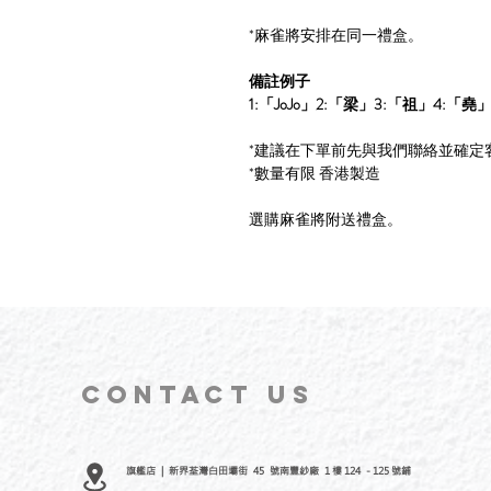
*麻雀將安排在同一禮盒。
備註例子
1:「JoJo」2:「梁」3:「祖」4:「堯
*建議在下單前先與我們聯絡並確定
*數量有限 香港製造
選購麻雀將附送禮盒。
CONTACT
US
旗艦店 | 新界荃灣白田壩街 45 號南豐紗廠 1 樓 124 - 125 號鋪