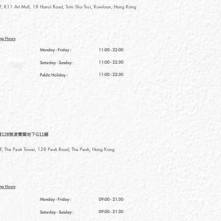
, K11 Art Mall, 18 Hanoi Road, Tsim Sha Tsui, Kowloon, Hong Kong
ng Hours
Monday - Friday :
11:00 - 22:00
11:00 - 22:30
Saturday
- Sunday :
11:00 - 22:30
Public Holiday :
128號凌霄閣地下G11舖
, The Peak Tower, 128 Peak Road, The Peak, Hong Kong
ng Hours
Monday - Friday :
09:00 - 21:30
09:00 - 21:30
Saturday
- Sunday :