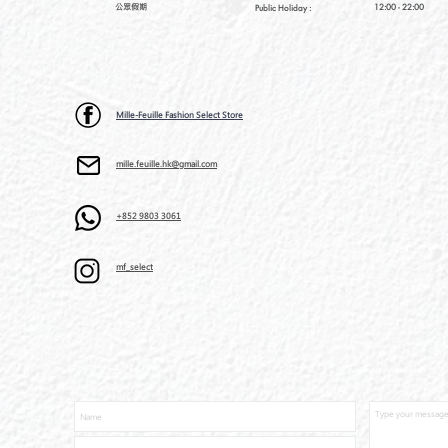
公眾假期
12:00 - 22:00
Public Holiday :
Mille-Feuille Fashion Select Store
mille.feuille.hk@gmail.com
+852 9803 3061
mf_select