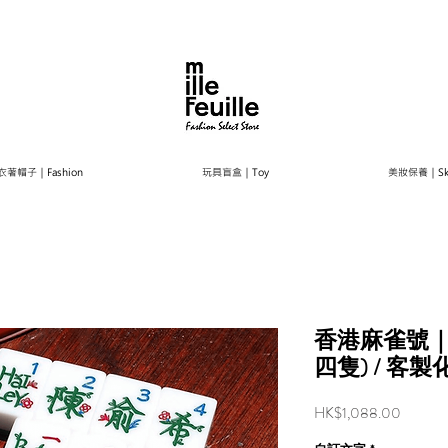
衣著帽子｜Fashion
玩具盲盒｜Toy
美妝保養｜Ski
香港麻雀號｜
四隻) / 客
Price
HK$1,088.00