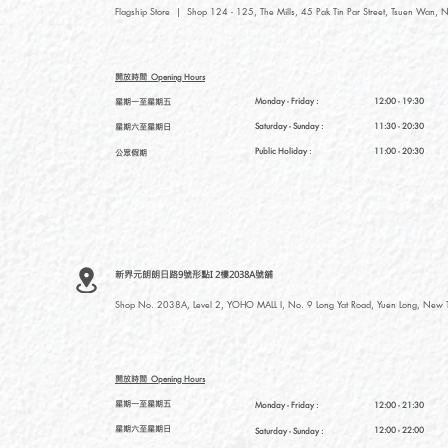
Flagship Store | Shop 124 - 125, The Mills, 45 Pak Tin Par Street, Tsuen Wan, N
開放時間
Opening Hours
星期一至星期五
Monday - Friday :
12:00 - 19:30
星期六至星期日
Saturday
- Sunday :
11:30 - 20:30
Public Holiday :
11:00 - 20:30
公眾假期
新界元朗朗日路9號形點I 2樓2038A號舖
Shop No. 2038A, Level 2, YOHO MALL I, No. 9 Long Yat Road, Yuen Long, New Te
開放時間
Opening Hours
星期一至星期五
Monday - Friday :
12:00 - 21:30
星期六至星期日
12:00 - 22:00
Saturday
- Sunday :