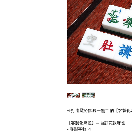
來打造屬於你 獨一無二 的【客製化
【客製化麻雀】— 自訂花款麻雀
- 客製字數: 4