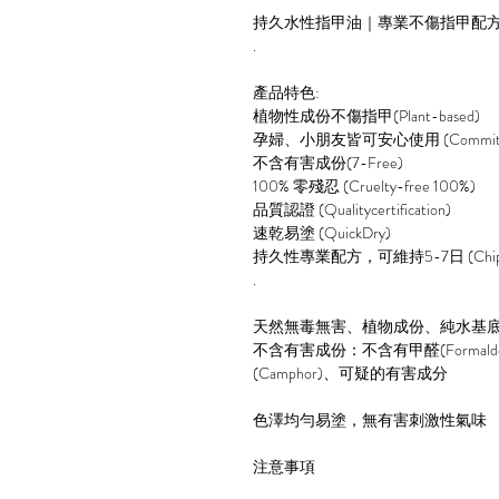
持久水性指甲油｜專業不傷指甲配方｜1
.
產品特色:
植物性成份不傷指甲(Plant-based)
孕婦、小朋友皆可安心使用 (Commitment
不含有害成份(7-Free)
100% 零殘忍 (Cruelty-free 100%)
品質認證 (Qualitycertification)
速乾易塗 (QuickDry)
持久性專業配方，可維持5-7日 (ChipRes
.
天然無毒無害、植物成份、純水基
不含有害成份：不含有甲醛(Formaldehy
(Camphor)、可疑的有害成分
色澤均勻易塗，無有害刺激性氣味
注意事項