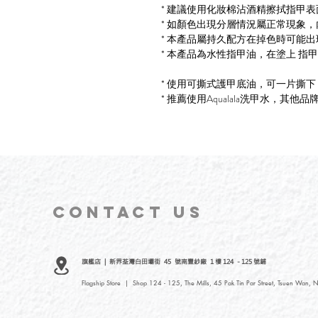
* 建議使用化妝棉沾酒精擦拭指甲
* 如顏色出現分層情況屬正常現象
* 本產品屬持久配方在掉色時可能
* 本產品為水性指甲油，在塗上 
* 使用可撕式護甲底油，可一片撕
* 推薦使用Aqualala洗甲水，
CONTACT
US
旗艦店 | 新界荃灣白田壩街 45 號南豐紗廠 1 樓 124 - 125 號鋪
Flagship Store | Shop 124 - 125, The Mills, 45 Pak Tin Par Street, Tsuen Wan, N