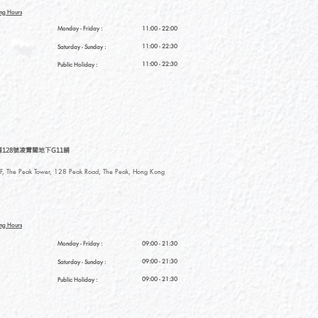
ng Hours
Monday - Friday :
11:00 - 22:00
11:00 - 22:30
Saturday
- Sunday :
11:00 - 22:30
Public Holiday :
128號凌霄閣地下G11舖
, The Peak Tower, 128 Peak Road, The Peak, Hong Kong
ng Hours
Monday - Friday :
09:00 - 21:30
09:00 - 21:30
Saturday
- Sunday :
09:00 - 21:30
Public Holiday :