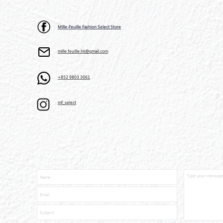
Mille-Feuille Fashion Select Store
mille.feuille.hk@gmail.com
+852 9803 3061
mf_select