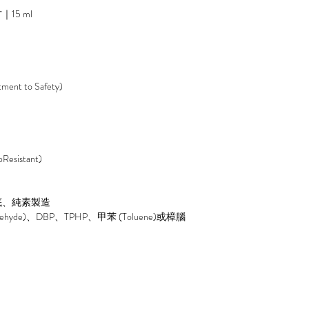
5 ml
 to Safety)
istant)
底、純素製造
de)、DBP、TPHP、甲苯 (Toluene)或樟腦