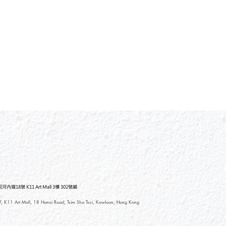
道18號 K11 Art Mall 3樓 302號鋪
, K11 Art Mall, 18 Hanoi Road, Tsim Sha Tsui, Kowloon, Hong Kong