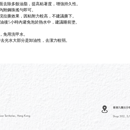
表面去除多餘油脂，提高粘著度，增強持久性。
，內附鋼珠搖勻即可。
出現拉撕效果，因粘附力較高，不建議撕下。
指甲油後5小時內避免泡於熱水中，建議睡前塗。
下，免用洗甲水。
其他品牌去光水大部分是卸油性，去潔力較弱。
香港九龍尖沙咀河內
ew Territories, Hong Kong
Shop 302, 3/F