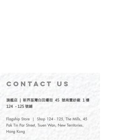
CONTACT
US
旗艦店 | 新界荃灣白田壩街 45 號南豐紗廠 1 樓
124 - 125 號鋪
Flagship Store | Shop 124 - 125, The Mills, 45
Pak Tin Par Street, Tsuen Wan, New Territories,
Hong Kong