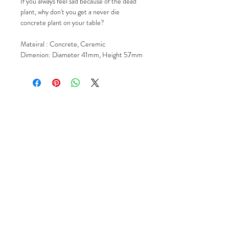
If you always feel sad because of the dead
plant, why don't you get a never die
concrete plant on your table?
Mateiral : Concrete, Ceremic
Dimenion: Diameter 41mm, Height 57mm