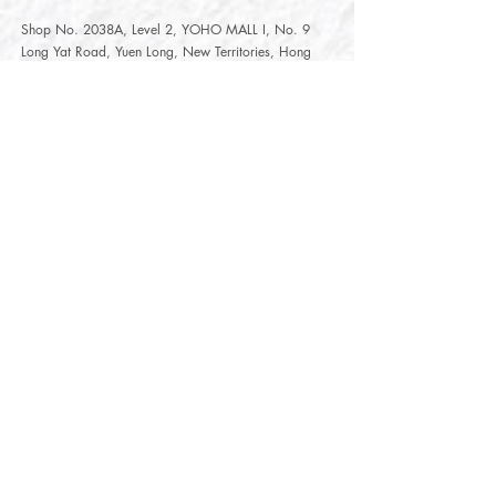
Shop No. 2038A, Level 2, YOHO MALL I, No. 9
Long Yat Road, Yuen Long, New Territories, Hong
Kong
開放時間
Opening Hours
星期一至星期五
Monday - Friday :
12:00 - 21:30
星期六至星期日
12:00 - 22:00
Saturday
- Sunday :
12:00 - 22:00
公眾假期
Public Holiday :
Mille-Feuille Fashion Select Store