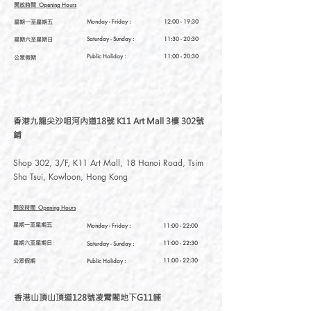
開放時間
Opening Hours
星期一至星期五
Monday - Friday :
12:00 - 19:30
星期六至星期日
Saturday
- Sunday :
11:30 - 20:30
Public Holiday :
11:00 - 20:30
公眾假期
香港九龍尖沙咀河內道18號 K11 Art Mall 3樓 302號
鋪
Shop 302, 3/F, K11 Art Mall, 18 Hanoi Road, Tsim
Sha Tsui, Kowloon, Hong Kong
開放時間
Opening Hours
星期一至星期五
Monday - Friday :
11:00 - 22:00
星期六至星期日
11:00 - 22:30
Saturday
- Sunday :
公眾假期
11:00 - 22:30
Public Holiday :
香港山頂山頂道128號凌霄閣地下G11舖