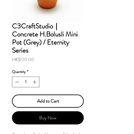
C3CraftStudio｜
Concrete H.Bolusli Mini
Pot (Grey) / Eternity
Series
Price
HK$120.00
Quantity
*
Add to Cart
Buy Now