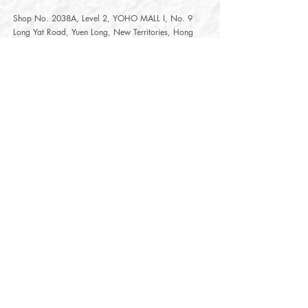
Shop No. 2038A, Level 2, YOHO MALL I, No. 9
Long Yat Road, Yuen Long, New Territories, Hong
Kong
開放時間
Opening Hours
星期一至星期五
Monday - Friday :
12:00 - 21:30
星期六至星期日
12:00 - 22:00
Saturday
- Sunday :
12:00 - 22:00
公眾假期
Public Holiday :
Mille-Feuille Fashion Select Store