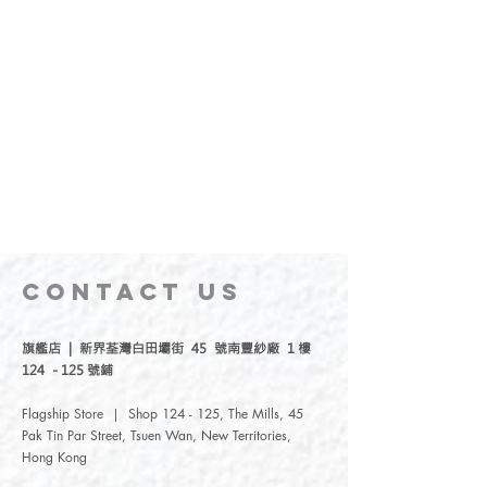
CONTACT
US
旗艦店 | 新界荃灣白田壩街 45 號南豐紗廠 1 樓
124 - 125 號鋪
Flagship Store | Shop 124 - 125, The Mills, 45
Pak Tin Par Street, Tsuen Wan, New Territories,
Hong Kong