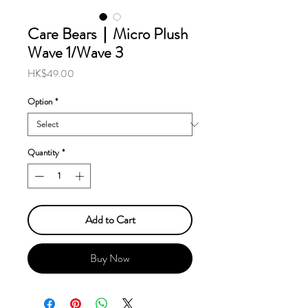
Care Bears｜Micro Plush
Wave 1/Wave 3
Price
HK$49.00
Option
*
Quantity
*
Add to Cart
Buy Now