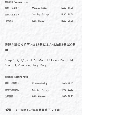
開放時間
Opening Hours
星期一至星期五
Monday - Friday :
12:00 - 19:30
星期六至星期日
Saturday
- Sunday :
11:30 - 20:30
Public Holiday :
11:00 - 20:30
公眾假期
香港九龍尖沙咀河內道18號 K11 Art Mall 3樓 302號
鋪
Shop 302, 3/F, K11 Art Mall, 18 Hanoi Road, Tsim
Sha Tsui, Kowloon, Hong Kong
開放時間
Opening Hours
星期一至星期五
Monday - Friday :
11:00 - 22:00
星期六至星期日
11:00 - 22:30
Saturday
- Sunday :
公眾假期
11:00 - 22:30
Public Holiday :
香港山頂山頂道128號凌霄閣地下G11舖