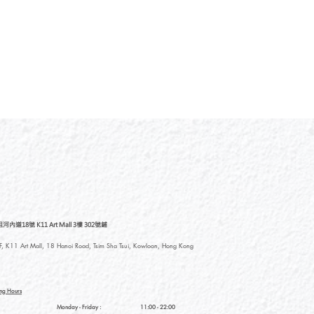
道18號 K11 Art Mall 3樓 302號鋪
, K11 Art Mall, 18 Hanoi Road, Tsim Sha Tsui, Kowloon, Hong Kong
ng Hours
Monday - Friday :
11:00 - 22:00