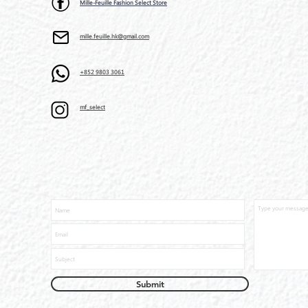
Mille-Feuille Fashion Select Store
mille.feuille.hk@gmail.com
+852 9803 3061
mf_select
Submit