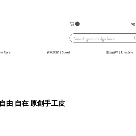
Log 
n Care
香氣感官｜Scent
生活品味｜Lifestyle
光｜自由 自在 原創手工皮