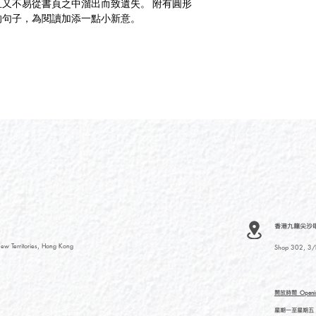
又不易從書頁之中溜出而致遺失。 附有圓形
的句子，為閱讀加添一點小新意。
香港九龍尖沙咀河內
ew Territories, Hong Kong
Shop 302, 3/F
開放時間
Openi
星期一至星期五