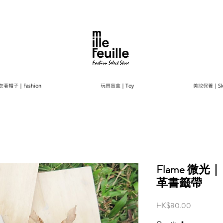
衣著帽子｜Fashion
玩具盲盒｜Toy
美妝保養｜Ski
Flame 微
革書籤帶
Price
HK$80.00