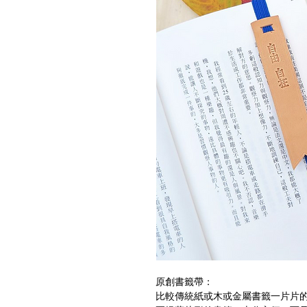
原創書籤帶：
比較傳統紙或木或金屬書籤一片片