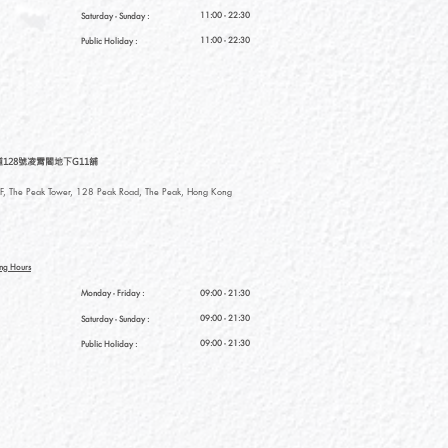
11:00 - 22:30
Saturday
- Sunday :
11:00 - 22:30
Public Holiday :
128號凌霄閣地下G11舖
, The Peak Tower, 128 Peak Road, The Peak, Hong Kong
ng Hours
Monday - Friday :
09:00 - 21:30
09:00 - 21:30
Saturday
- Sunday :
09:00 - 21:30
Public Holiday :