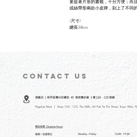
要提著片形的書籤，十分方便；而且
或絲帶形兩款小皮牌，刻上了不同
/尺寸/
總長38cm
CONTACT
US
旗艦店 | 新界荃灣白田壩街 45 號南豐紗廠 1 樓 124 - 125 號鋪
Flagship Store | Shop 124 - 125, The Mills, 45 Pak Tin Par Street, Tsuen Wan, N
開放時間
Opening Hours
星期一至星期五
Monday - Friday :
12:00 - 19:30