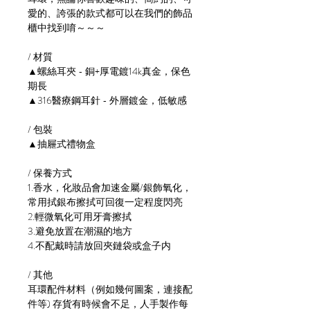
愛的、誇張的款式都可以在我們的飾品
櫃中找到唷～～～
/ 材質
▲螺絲耳夾 - 銅+厚電鍍14k真金，保色
期長
▲316醫療鋼耳針 - 外層鍍金，低敏感
/ 包裝
▲抽屜式禮物盒
/ 保養方式
1.香水，化妝品會加速金屬/銀飾氧化，
常用拭銀布擦拭可回復一定程度閃亮
2.輕微氧化可用牙膏擦拭
3.避免放置在潮濕的地方
4.不配戴時請放回夾鏈袋或盒子内
/ 其他
耳環配件材料（例如幾何圖案，連接配
件等) 存貨有時候會不足，人手製作每