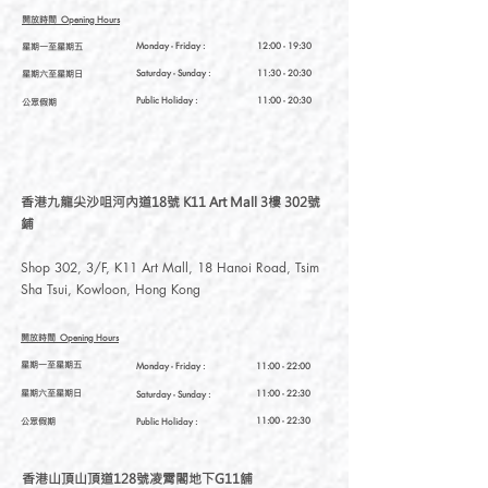
established in 2017, with accessories
開放時間
Opening Hours
embroidery and illustration brand
星期一至星期五
Monday - Friday :
12:00 - 19:30
Meteorillust, which was founded in Taiwan
星期六至星期日
Saturday
- Sunday :
11:30 - 20:30
by Meteor, a girl from Hong Kong. We
insist on our own design, combining various
Public Holiday :
11:00 - 20:30
公眾假期
materials with illustrations and embroidery
to extend a variety of small cultural and
creative products. Our team members are
all Taiwanese. We are remarkable for
香港九龍尖沙咀河內道18號 K11 Art Mall 3樓 302號
insisting that everything from materials to
鋪
production is “Made in Taiwan.”
Shop 302, 3/F, K11 Art Mall, 18 Hanoi Road, Tsim
Sha Tsui, Kowloon, Hong Kong
開放時間
Opening Hours
星期一至星期五
Monday - Friday :
11:00 - 22:00
星期六至星期日
11:00 - 22:30
Saturday
- Sunday :
公眾假期
11:00 - 22:30
Public Holiday :
香港山頂山頂道128號凌霄閣地下G11舖