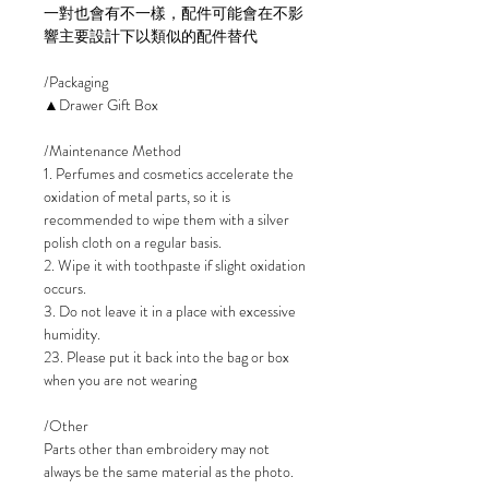
一對也會有不一樣，配件可能會在不影
響主要設計下以類似的配件替代
/Packaging
▲Drawer Gift Box
/Maintenance Method
1. Perfumes and cosmetics accelerate the
oxidation of metal parts, so it is
recommended to wipe them with a silver
polish cloth on a regular basis.
2. Wipe it with toothpaste if slight oxidation
occurs.
3. Do not leave it in a place with excessive
humidity.
23. Please put it back into the bag or box
when you are not wearing
/Other
Parts other than embroidery may not
always be the same material as the photo.