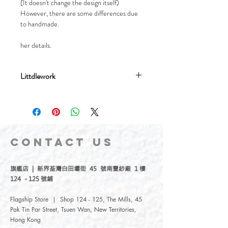
(It doesn't change the design itself)
However, there are some differences due
to handmade.
her details.
Littdlework
流星文創設計有限公司成立於2017年，
分別有刺繡飾品品牌Littdlework及插畫
品牌Meteorillust窮遊女生。品牌均由由
香港女生流星Meteor於台灣創辦，我們
堅持自家設計，台灣生產，以插畫和刺
CONTACT
US
繡結合各種素材，延伸出各式各樣的文
創小物。我們團隊成員均是台灣人，選
旗艦店 | 新界荃灣白田壩街 45 號南豐紗廠 1 樓
用台灣工場製作材料，再由我們的團隊
124 - 125 號鋪
後加工成各種可愛産品。
Flagship Store | Shop 124 - 125, The Mills, 45
-
Pak Tin Par Street, Tsuen Wan, New Territories,
Hong Kong
Meteorillust Creation Co., Ltd. was