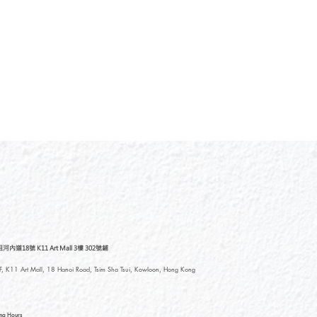
道18號 K11 Art Mall 3樓 302號鋪
, K11 Art Mall, 18 Hanoi Road, Tsim Sha Tsui, Kowloon, Hong Kong
ng Hours