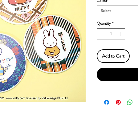
Colour
*
Select
Quantity
*
Add to Cart