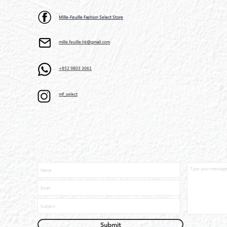
Mille-Feuille Fashion Select Store
mille.feuille.hk@gmail.com
+852 9803 3061
mf_select
Submit