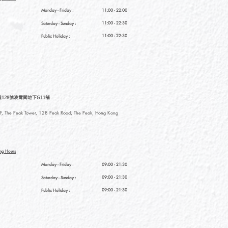
Monday - Friday :
11:00 - 22:00
11:00 - 22:30
Saturday
- Sunday :
11:00 - 22:30
Public Holiday :
128號凌霄閣地下G11舖
, The Peak Tower, 128 Peak Road, The Peak, Hong Kong
ng Hours
Monday - Friday :
09:00 - 21:30
09:00 - 21:30
Saturday
- Sunday :
09:00 - 21:30
Public Holiday :