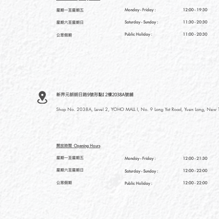
星期一至星期五
Monday - Friday :
12:00 - 19:30
星期六至星期日
Saturday
- Sunday :
11:30 - 20:30
Public Holiday :
11:00 - 20:30
公眾假期
新界元朗朗日路9號形點I 2樓2038A號舖
Shop No. 2038A, Level 2, YOHO MALL I, No. 9 Long Yat Road, Yuen Long, New Te
開放時間
Opening Hours
星期一至星期五
Monday - Friday :
12:00 - 21:30
星期六至星期日
12:00 - 22:00
Saturday
- Sunday :
公眾假期
12:00 - 22:00
Public Holiday :