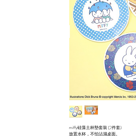
miffy硅藻土杯墊套裝 (2件套)
放置水杯，不怕沾濕桌面。