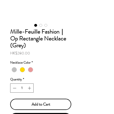
Mille-Feuille Fashion｜
Op Rectangle Necklace
(Grey)
Price
HK$280.00
Necklace Color
*
Quantity
*
Add to Cart