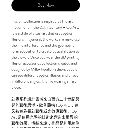
Buy Now
Illusion Collection is inspired by the art
movement in the 20th Century – Op Art.
It is a style of visual art that uses optical
illusions. In general, the works are make use
the line interference and the geometric
form apposition to create optical illusion to
the viewer. Once you wear the 3D printing
illusion accessories collection created and
designed by Mille-Feuille Fashion, people
can see different optical illusion and effect
in different angles, it is like wearing an art
piece.
幻覺系列設計靈感來自西方二十世紀興
起的藝術思潮 - 歐普藝術 (Op Art)，這
又被稱為視幻藝術或光效應藝術。Op
Art 是使用光學的技術來營造出驚異的
藝術效果。概括來說，作品是利用線條