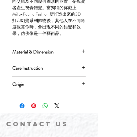
的交錯及不同幾何圖形的並置，令觀賞
者產生視覺錯覺。當獨特的你戴上
Mille-Feuille Fashion 所打造出來的3D
打印幻覺系列飾物後，其他人在不同角
度觀賞你時，會出現不同的錯覺和效
果，仿佛像是一件藝術品。
Material & Dimension
Material: Strong & Flexible Nylon , 316
Care Instruction
Stainless Steel
Possible to wear it when taking the
Dimension: 52(L) x 9(W) x 9(H) (mm)
Origin
shower/bath, swimming
可配戴洗澡和進行水上活動
Length: 50 cm
Design in Hong Kong, Made in Netherlands
3D Printing Nylon Feature: Possible to
exposed to water, flexible
CONTACT
US
Stainless Steel Feature: Possible to
exposed to water，won't oxidize，solid