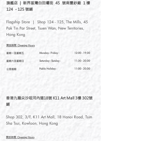
and hard，Anti - sweat acid attack
旗艦店 | 新界荃灣白田壩街 45 號南豐紗廠 1 樓
124 - 125 號鋪
物料 ：彈性尼龍塑料，不銹
Flagship Store | Shop 124 - 125, The Mills, 45
鋼
Pak Tin Par Street, Tsuen Wan, New Territories,
尺寸 ：52(L) x 9(W) x 9(H)
Hong Kong
(mm)
長度 ：50 cm
開放時間
Opening Hours
3D打印尼龍特性：可接觸水，具少量
星期一至星期五
Monday - Friday :
12:00 - 19:30
彈性
星期六至星期日
Saturday
- Sunday :
11:30 - 20:30
316 不銹鋼特性 ：可接觸水，不會氧
化，材質堅固，抗汗水酸性侵蝕
Public Holiday :
11:00 - 20:30
公眾假期
香港九龍尖沙咀河內道18號 K11 Art Mall 3樓 302號
鋪
Shop 302, 3/F, K11 Art Mall, 18 Hanoi Road, Tsim
Sha Tsui, Kowloon, Hong Kong
開放時間
Opening Hours