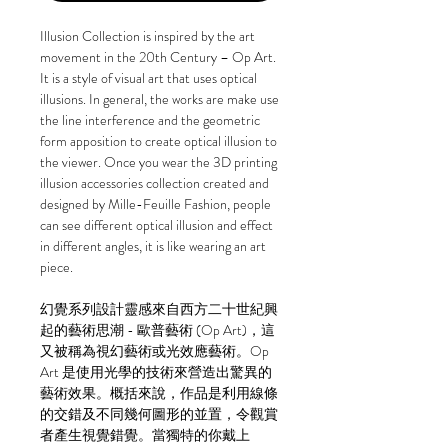
Illusion Collection is inspired by the art
movement in the 20th Century – Op Art.
It is a style of visual art that uses optical
illusions. In general, the works are make use
the line interference and the geometric
form apposition to create optical illusion to
the viewer. Once you wear the 3D printing
illusion accessories collection created and
designed by Mille-Feuille Fashion, people
can see different optical illusion and effect
in different angles, it is like wearing an art
piece.
幻覺系列設計靈感來自西方二十世紀興
起的藝術思潮 - 歐普藝術 (Op Art)，這
又被稱為視幻藝術或光效應藝術。Op
Art 是使用光學的技術來營造出驚異的
藝術效果。概括來說，作品是利用線條
的交錯及不同幾何圖形的並置，令觀賞
者產生視覺錯覺。當獨特的你戴上