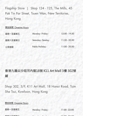
物料
：彈性尼龍塑料鍍鉻
, 925
Flagship Store | Shop 124 - 125, The Mills, 45
銀耳勾
Pak Tin Par Street, Tsuen Wan, New Territories,
尺寸
：
23(L) x 20(W) x 37(H)
Hong Kong
(mm)
3D
打印尼龍特性鍍鉻：不建議長期接
開放時間
Opening Hours
觸水，否則會氧化
星期一至星期五
Monday - Friday :
12:00 - 19:30
925
純銀特性
：不建議長期接觸水，否
星期六至星期日
Saturday
- Sunday :
11:30 - 20:30
則會氧化
Public Holiday :
11:00 - 20:30
公眾假期
香港九龍尖沙咀河內道18號 K11 Art Mall 3樓 302號
鋪
Shop 302, 3/F, K11 Art Mall, 18 Hanoi Road, Tsim
Sha Tsui, Kowloon, Hong Kong
開放時間
Opening Hours
星期一至星期五
Monday - Friday :
11:00 - 22:00