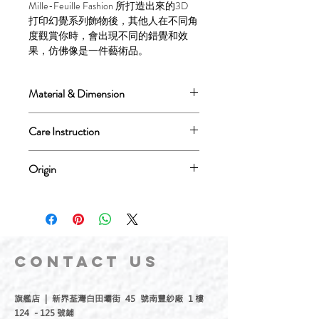
Mille-Feuille Fashion 所打造出來的3D
打印幻覺系列飾物後，其他人在不同角
度觀賞你時，會出現不同的錯覺和效
果，仿佛像是一件藝術品。
Material & Dimension
Material: Strong & Flexible Nylon
Care Instruction
Rhodium Plated, 925 Silver Hook
Not suggest to wear it when taking the
Dimension: 23(L) x 20(W) x 37(H) (mm)
Origin
shower/bath, swimming
3D Printing Nylon Rhodium Plated
Design in Hong Kong, Made in Netherlands
不建議配戴洗澡和進行水上活動
Feature: Prolonged exposure of sterling
silver to water may lead to oxidation and
discoloration
CONTACT
US
925 Sterling Silver Feature: Prolonged
exposure of sterling silver to water may
lead to oxidation and discoloration
旗艦店 | 新界荃灣白田壩街 45 號南豐紗廠 1 樓
124 - 125 號鋪