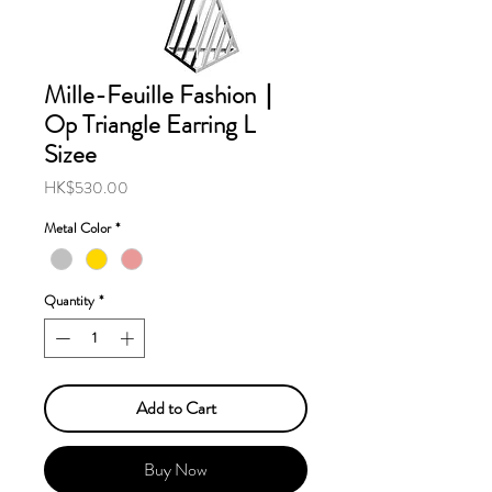
Mille-Feuille Fashion｜
Op Triangle Earring L
Sizee
Price
HK$530.00
Metal Color
*
Quantity
*
Add to Cart
Buy Now