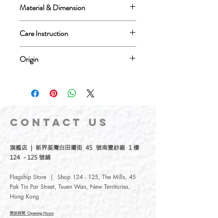
Material & Dimension
Material: Strong & Flexible Nylon , 925
Care Instruction
Sterling Silver
Not suggest to wear it when taking the
Dimension: 15(L) x 15(W) x 15(H) (mm)
Origin
shower/bath, swimming
3D Printing Nylon Feature: Possible to
Design in Hong Kong, Made in Netherlands
不建議配戴洗澡和進行水上活動
exposed to water, flexible
925 Sterling Silver Feature: Prolonged
exposure of sterling silver to water may
CONTACT
US
lead to oxidation and discoloration
物料 ：彈性尼龍塑料，925
旗艦店 | 新界荃灣白田壩街 45 號南豐紗廠 1 樓
124 - 125 號鋪
純銀
尺寸 ：15(L) x 15(W) x 15(H)
Flagship Store | Shop 124 - 125, The Mills, 45
(mm)
Pak Tin Par Street, Tsuen Wan, New Territories,
3D打印尼龍特性：可接觸水，具少量
Hong Kong
彈性
925 純銀特性 ：不建議長期接觸水，
開放時間
Opening Hours