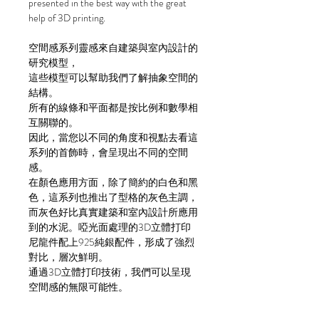
presented in the best way with the great
help of 3D printing.
空間感系列靈感來自建築與室內設計的
研究模型，
這些模型可以幫助我們了解抽象空間的
結構。
所有的線條和平面都是按比例和數學相
互關聯的。
因此，當您以不同的角度和視點去看這
系列的首飾時，會呈現出不同的空間
感。
在顏色應用方面，除了簡約的白色和黑
色，這系列也推出了型格的灰色主調，
而灰色好比真實建築和室內設計所應用
到的水泥。啞光面處理的3D立體打印
尼龍件配上925純銀配件，形成了強烈
對比，層次鮮明。
通過3D立體打印技術，我們可以呈現
空間感的無限可能性。