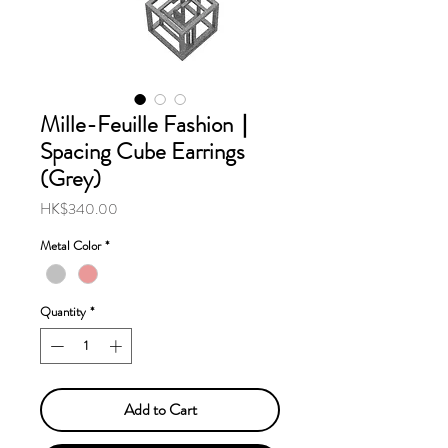
Mille-Feuille Fashion｜
Spacing Cube Earrings
(Grey)
Price
HK$340.00
Metal Color
*
Quantity
*
Add to Cart