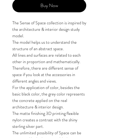
Buy Now
The Sense of Space collection is inspired by
the architecture & interior design study
model.
The model helps us to understand the
structure of an abstract space.
All lines and surfaces are related to each
other in proportion and mathematically.
Therefore, there are different sense of
space if you look at the accessories in
different angles and views.
For the application of color, besides the
basic black color, the grey color represents
the concrete applied on the real
architecture & interior design.
The matte finishing 3D printing flexible
nylon creates a contrast with the shiny
sterling silver part.
The unlimited possibility of Space can be