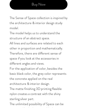
Buy Now
The Sense of Space collection is inspired by
the architecture & interior design study
model.
The model helps us to understand the
structure of an abstract space.
All lines and surfaces are related to each
other in proportion and mathematically.
Therefore, there are different sense of
space if you look at the accessories in
different angles and views.
For the application of color, besides the
basic black color, the grey color represents
the concrete applied on the real
architecture & interior design.
The matte finishing 3D printing flexible
nylon creates a contrast with the shiny
sterling silver part.
The unlimited possibility of Space can be