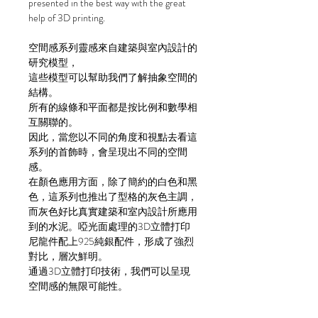
presented in the best way with the great
help of 3D printing.
空間感系列靈感來自建築與室內設計的
研究模型，
這些模型可以幫助我們了解抽象空間的
結構。
所有的線條和平面都是按比例和數學相
互關聯的。
因此，當您以不同的角度和視點去看這
系列的首飾時，會呈現出不同的空間
感。
在顏色應用方面，除了簡約的白色和黑
色，這系列也推出了型格的灰色主調，
而灰色好比真實建築和室內設計所應用
到的水泥。啞光面處理的3D立體打印
尼龍件配上925純銀配件，形成了強烈
對比，層次鮮明。
通過3D立體打印技術，我們可以呈現
空間感的無限可能性。