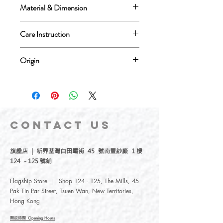
Material & Dimension
Material: Strong & Flexible Nylon , 925
Care Instruction
Sterling Silver
Not suggest to wear it when taking the
Dimension: 18mm Diameter
Origin
shower/bath, swimming
3D Printing Nylon Feature: Possible to
Design in Hong Kong, Made in Netherlands
不建議配戴洗澡和進行水上活動
exposed to water, flexible
925 Sterling Silver Feature: Prolonged
exposure of sterling silver to water may
CONTACT
US
lead to oxidation and discoloration
物料 ：彈性尼龍塑料，925
旗艦店 | 新界荃灣白田壩街 45 號南豐紗廠 1 樓
124 - 125 號鋪
純銀
尺寸 ：18mm直徑
Flagship Store | Shop 124 - 125, The Mills, 45
3D打印尼龍特性：可接觸水，具少量
Pak Tin Par Street, Tsuen Wan, New Territories,
彈性
Hong Kong
925 純銀特性 ：不建議長期接觸水，
否則會氧化
開放時間
Opening Hours