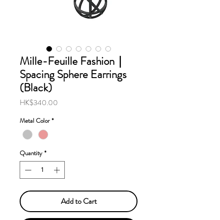
Mille-Feuille Fashion｜
Spacing Sphere Earrings
(Black)
Price
HK$340.00
Metal Color
*
Quantity
*
Add to Cart