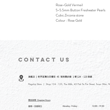
Rose-Gold Vermeil
5-5.5mm Button Freshwater Pearls
Cubic Zirconia stone
Colour : Rose Gold
CONTACT
US
旗艦店 | 新界荃灣白田壩街 45 號南豐紗廠 1 樓 124 - 125 號鋪
Flagship Store | Shop 124 - 125, The Mills, 45 Pak Tin Par Street, Tsuen Wan, N
開放時間
Opening Hours
星期一至星期五
Monday - Friday :
12:00 - 19:30