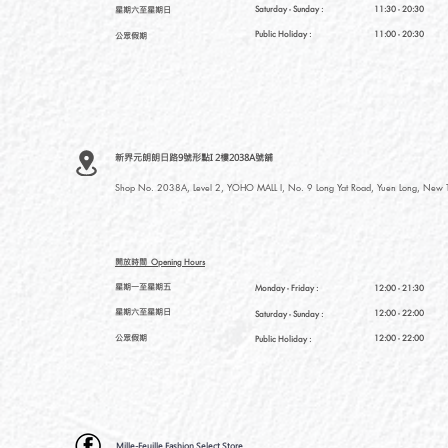
星期六至星期日
Saturday
- Sunday :
11:30 - 20:30
Public Holiday :
11:00 - 20:30
公眾假期
新界元朗朗日路9號形點I 2樓2038A號舖
Shop No. 2038A, Level 2, YOHO MALL I, No. 9 Long Yat Road, Yuen Long, New Te
開放時間
Opening Hours
星期一至星期五
Monday - Friday :
12:00 - 21:30
星期六至星期日
12:00 - 22:00
Saturday
- Sunday :
公眾假期
12:00 - 22:00
Public Holiday :
Mille-Feuille Fashion Select Store