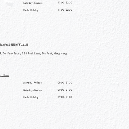
11:00 - 22:30
Saturday
- Sunday :
11:00 - 22:30
Public Holiday :
128號凌霄閣地下G11舖
, The Peak Tower, 128 Peak Road, The Peak, Hong Kong
ng Hours
Monday - Friday :
09:00 - 21:30
09:00 - 21:30
Saturday
- Sunday :
09:00 - 21:30
Public Holiday :