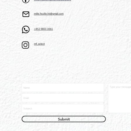
mille.feuille.hk@gmail.com
+852 9803 3061
mf_select
Submit