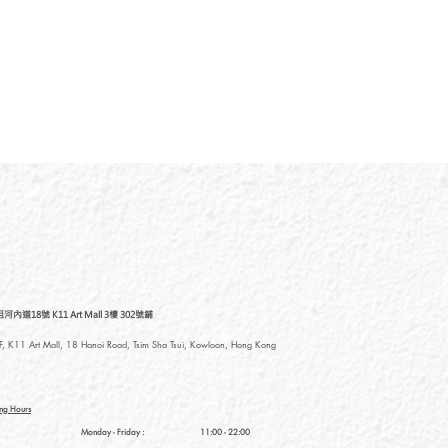
道18號 K11 Art Mall 3樓 302號鋪
, K11 Art Mall, 18 Hanoi Road, Tsim Sha Tsui, Kowloon, Hong Kong
ng Hours
Monday - Friday :
11:00 - 22:00