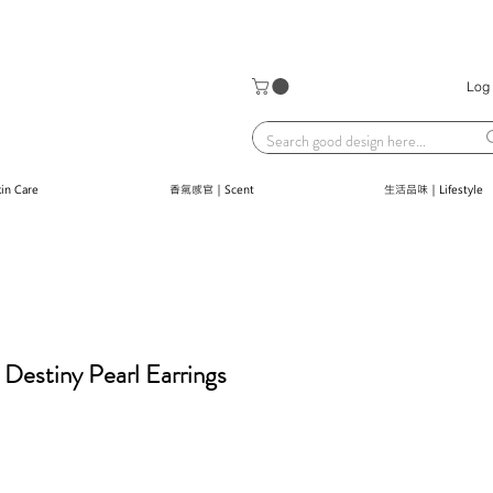
Log 
n Care
香氣感官｜Scent
生活品味｜Lifestyle
estiny Pearl Earrings