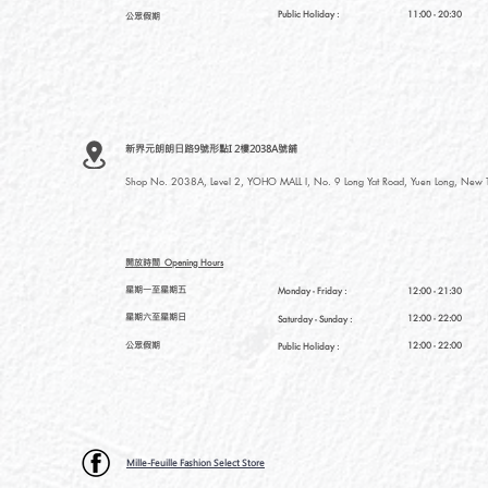
Public Holiday :
11:00 - 20:30
公眾假期
新界元朗朗日路9號形點I 2樓2038A號舖
Shop No. 2038A, Level 2, YOHO MALL I, No. 9 Long Yat Road, Yuen Long, New Te
開放時間
Opening Hours
星期一至星期五
Monday - Friday :
12:00 - 21:30
星期六至星期日
12:00 - 22:00
Saturday
- Sunday :
公眾假期
12:00 - 22:00
Public Holiday :
Mille-Feuille Fashion Select Store