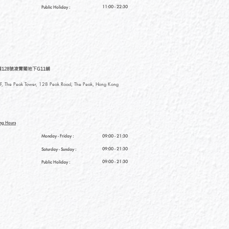
11:00 - 22:30
Public Holiday :
128號凌霄閣地下G11舖
, The Peak Tower, 128 Peak Road, The Peak, Hong Kong
ng Hours
Monday - Friday :
09:00 - 21:30
09:00 - 21:30
Saturday
- Sunday :
09:00 - 21:30
Public Holiday :