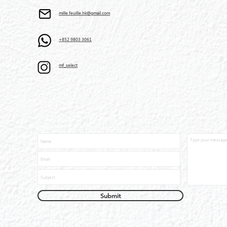
mille.feuille.hk@gmail.com
+852 9803 3061
mf_select
Submit