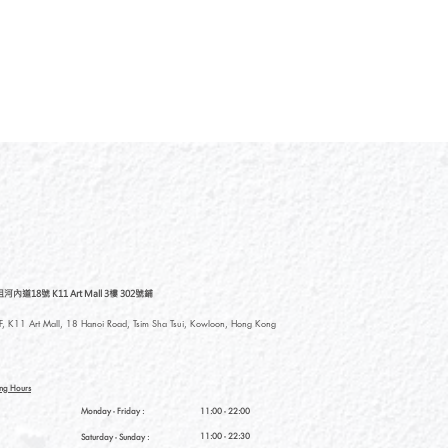
道18號 K11 Art Mall 3樓 302號鋪
, K11 Art Mall, 18 Hanoi Road, Tsim Sha Tsui, Kowloon, Hong Kong
ng Hours
Monday - Friday :
11:00 - 22:00
11:00 - 22:30
Saturday
- Sunday :