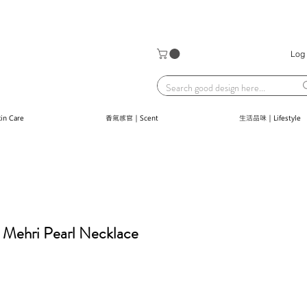
Log 
n Care
香氣感官｜Scent
生活品味｜Lifestyle
Mehri Pearl Necklace