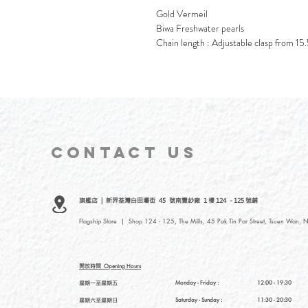
Gold Vermeil
Biwa Freshwater pearls
Chain length : Adjustable clasp from 1
CONTACT
US
旗艦店 | 新界荃灣白田壩街 45 號南豐紗廠 1 樓 124 - 125 號鋪
Flagship Store | Shop 124 - 125, The Mills, 45 Pak Tin Par Street, Tsuen Wan, N
開放時間
Opening Hours
星期一至星期五
Monday - Friday :
12:00 - 19:30
星期六至星期日
Saturday
- Sunday :
11:30 - 20:30