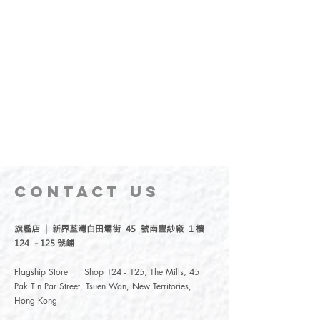
CONTACT
US
旗艦店 | 新界荃灣白田壩街 45 號南豐紗廠 1 樓
124 - 125 號鋪
Flagship Store | Shop 124 - 125, The Mills, 45
Pak Tin Par Street, Tsuen Wan, New Territories,
Hong Kong