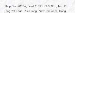
Shop No. 2038A, Level 2, YOHO MALL I, No. 9
Long Yat Road, Yuen Long, New Territories, Hong
Kong
開放時間
Opening Hours
星期一至星期五
Monday - Friday :
12:00 - 21:30
星期六至星期日
12:00 - 22:00
Saturday
- Sunday :
12:00 - 22:00
公眾假期
Public Holiday :
Mille-Feuille Fashion Select Store