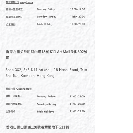
開放時間
Opening Hours
星期一至星期五
Monday - Friday :
12:00 - 19:30
星期六至星期日
Saturday
- Sunday :
11:30 - 20:30
Public Holiday :
11:00 - 20:30
公眾假期
香港九龍尖沙咀河內道18號 K11 Art Mall 3樓 302號
鋪
Shop 302, 3/F, K11 Art Mall, 18 Hanoi Road, Tsim
Sha Tsui, Kowloon, Hong Kong
開放時間
Opening Hours
星期一至星期五
Monday - Friday :
11:00 - 22:00
星期六至星期日
11:00 - 22:30
Saturday
- Sunday :
公眾假期
11:00 - 22:30
Public Holiday :
香港山頂山頂道128號凌霄閣地下G11舖