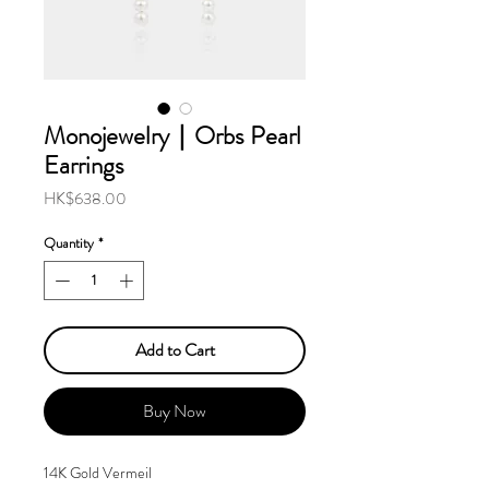
Monojewelry｜Orbs Pearl
Earrings
Price
HK$638.00
Quantity
*
Add to Cart
Buy Now
14K Gold Vermeil