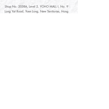
Shop No. 2038A, Level 2, YOHO MALL I, No. 9
Long Yat Road, Yuen Long, New Territories, Hong
Kong
開放時間
Opening Hours
星期一至星期五
Monday - Friday :
12:00 - 21:30
星期六至星期日
12:00 - 22:00
Saturday
- Sunday :
12:00 - 22:00
公眾假期
Public Holiday :
Mille-Feuille Fashion Select Store