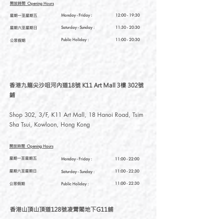
開放時間
Opening Hours
星期一至星期五
Monday - Friday :
12:00 - 19:30
星期六至星期日
Saturday
- Sunday :
11:30 - 20:30
Public Holiday :
11:00 - 20:30
公眾假期
香港九龍尖沙咀河內道18號 K11 Art Mall 3樓 302號
鋪
Shop 302, 3/F, K11 Art Mall, 18 Hanoi Road, Tsim
Sha Tsui, Kowloon, Hong Kong
開放時間
Opening Hours
星期一至星期五
Monday - Friday :
11:00 - 22:00
星期六至星期日
11:00 - 22:30
Saturday
- Sunday :
公眾假期
11:00 - 22:30
Public Holiday :
香港山頂山頂道128號凌霄閣地下G11舖