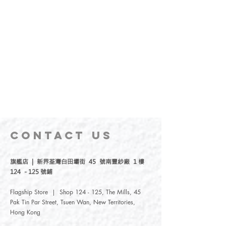
CONTACT
US
旗艦店 | 新界荃灣白田壩街 45 號南豐紗廠 1 樓
124 - 125 號鋪
Flagship Store | Shop 124 - 125, The Mills, 45
Pak Tin Par Street, Tsuen Wan, New Territories,
Hong Kong