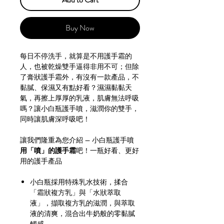
Buy Now
每日不停洗手，就算是不用護手霜的
人，也被乾燥雙手逼得非用不可；但除
了膏狀護手霜外，有沒有一款產品，不
黏膩、保濕又有點好看？濕濕黏黏天
氣，再擦上厚厚的乳液，肌膚無法呼吸
嗎？讓小白瓶護手噴，滋潤你的雙手，
同時讓肌膚深呼吸吧！
讓我們隆重為您介紹 — 小白瓶護手噴
用「噴」的護手霜
吧！一瓶好看、更好
用的護手產品
小白瓶採用特殊乳水技術，揉合
「霜狀複方乳」與「水狀萃取
液」，擷取複方乳的滋潤，與萃取
液的清爽，混合出牛奶般的零黏膩
觸感。