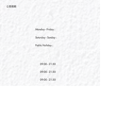
公眾假期
Monday - Friday :
Saturday
- Sunday :
Public Holiday :
09:00 - 21:30
09:00 - 21:30
09:00 - 21:30
新界元朗朗日路9號形點I 2樓2038A號舖
Shop No. 2038A, Level 2, YOHO MALL I, No. 9
Long Yat Road, Yuen Long, New Territories, Hong
Kong
開放時間
Opening Hours
星期一至星期五
Monday - Friday :
12:00 - 21:30